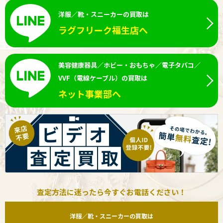
洋服／靴・スニーカーの買取は
ラグフリーク福生店へ
美容健康器具／ホビー・おもちゃ／電子タバコ／
VVF（電線ケーブル）の買取は
ネット事業部へ
査定方法に迷ったら今すぐお電話ください！
洋服／靴・スニーカーの買取は