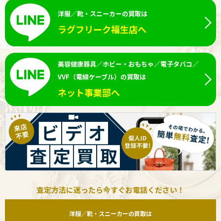
洋服／靴・スニーカーの買取は
ラグフリーク福生店へ
美容健康器具／ホビー・おもちゃ／電子タバコ／
VVF（電線ケーブル）の買取は
ネット事業部へ
査定方法に迷ったら今すぐお電話ください！
洋服／靴・スニーカーの買取は