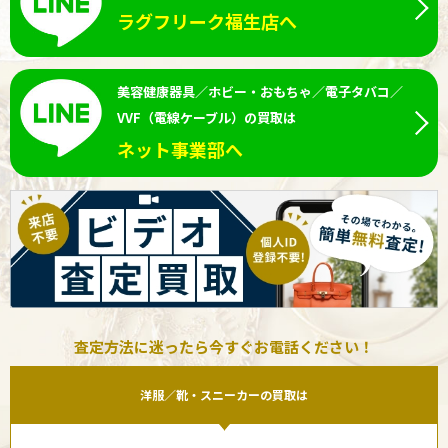
ラグフリーク福生店へ
美容健康器具／ホビー・おもちゃ／電子タバコ／
VVF（電線ケーブル）の買取は
ネット事業部へ
査定方法に迷ったら今すぐお電話ください！
洋服／靴・スニーカーの買取は