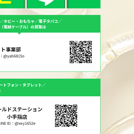
／ホビー・おもちゃ／電子タバコ／
F（電線ケーブル）の買取は
ット事業部
ID：@yab6815o
ートフォン・タブレット／
は
ールドステーション
小手指店
LINE ID：@xey1652e