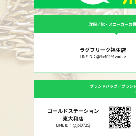
洋服／靴・スニーカーの
ラグフリーク福生店
LINE ID：@%40291vndce
ブランドバッグ／ブラン
ゴールドステーション
東大和店
LINE ID：@jpl0725j