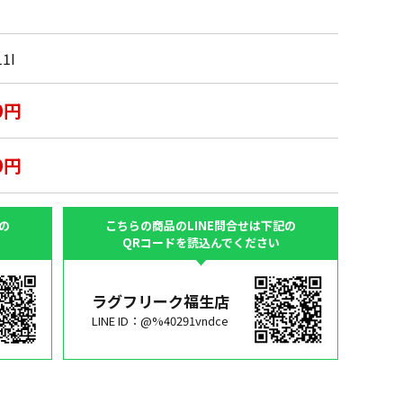
1I
0円
0円
の
こちらの商品のLINE問合せは下記の
QRコードを読込んでください
ラグフリーク福生店
LINE ID：@%40291vndce