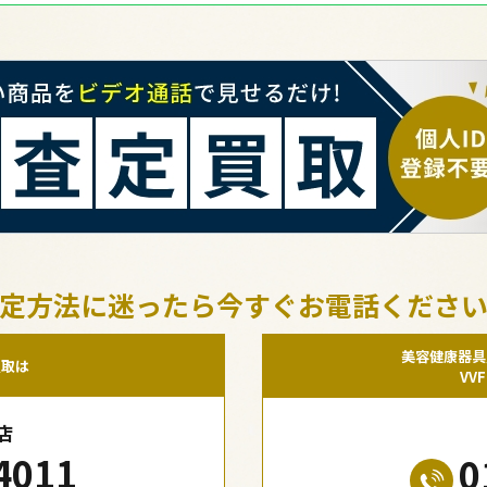
定方法に迷ったら今すぐお電話くださ
美容健康器具
買取は
VV
店
4011
0