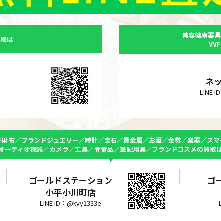
美容健康器具
買取は
VV
ネ
LINE 
ド財布／ブランドジュエリー／時計／宝石／貴金属／お酒／金券／楽器／スマ
オーディオ機器／カメラ／工具／骨董品／筆記用具／ブランドコスメの買取
ゴールドステーション
ゴ
小平小川町店
LINE ID：@kvy1333e