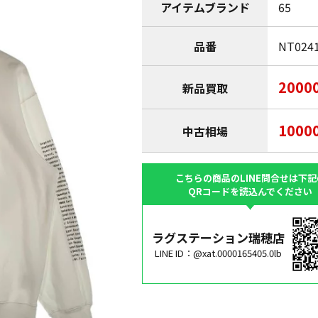
アイテムブランド
65
品番
NT0241
2000
新品買取
1000
中古相場
こちらの商品のLINE問合せは下記
QRコードを読込んでください
ラグステーション瑞穂店
LINE ID：@xat.0000165405.0lb