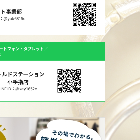
ット事業部
ID：@yab6815o
ートフォン・タブレット／
は
ールドステーション
小手指店
LINE ID：@xey1652e