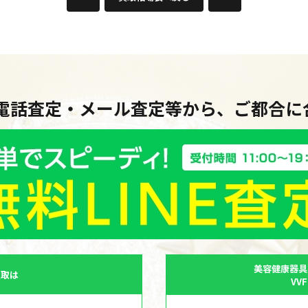
・電話査定・メール査定等から、ご都合
美容健康器具
買取は
VV