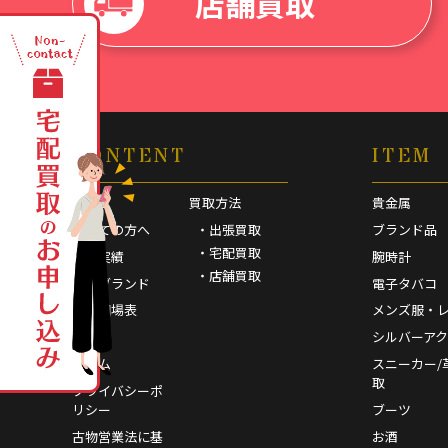
店舗買取
CONTENT
ITEM
HOME
買取方法
貴金属
初めての方へ
・出張買取
ブランド品
・宅配買取
買取実績
腕時計
・店舗買取
取扱ブランド
電子タバコ
買取相場表
メンズ服・
FAQ
シルバーア
コラム
スニーカー/
取
プライバシーポ
リシー
ブーツ
古物営業法に基
お酒