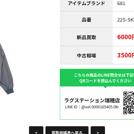
アイテムブランド
681
品番
22S-SK
6000
新品買取
3500
中古相場
こちらの商品のLINE問合せは下記
QRコードを読込んでください
ラグステーション瑞穂店
LINE ID：@xat.0000165405.0lb
<
買取相場表へ戻る
>