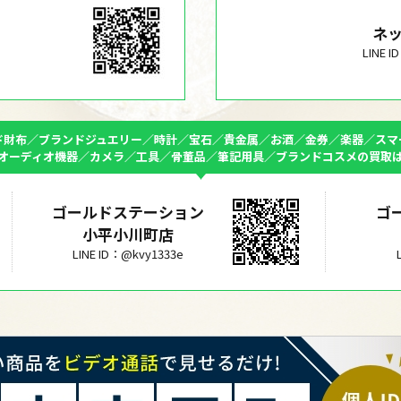
ネ
LINE 
ド財布／ブランドジュエリー／時計／宝石／貴金属／お酒／金券／楽器／スマ
オーディオ機器／カメラ／工具／骨董品／筆記用具／ブランドコスメの買取
ゴールドステーション
ゴ
小平小川町店
LINE ID：@kvy1333e