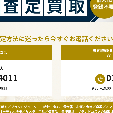
定方法に迷ったら今すぐお電話くださ
美容健康器具
買取は
VV
店
4011
0
水曜日
9:30〜19:
ド財布／ブランドジュエリー／時計／宝石／貴金属／お酒／金券／楽器／スマ
オーディオ機器／カメラ／工具／骨董品／筆記用具／ブランドコスメの買取