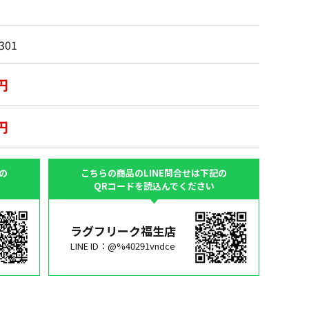
301
円
円
の
こちらの商品のLINE問合せは下記の
QRコードを読込んでください
ラグフリーク福生店
LINE ID：@%40291vndce