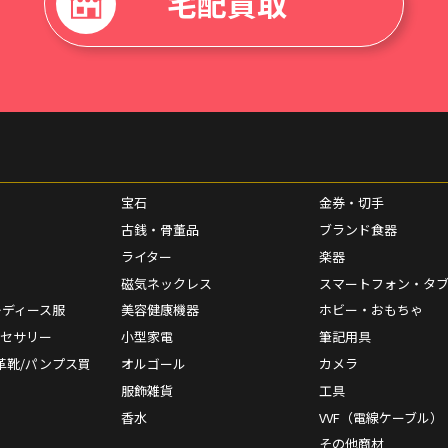
宅配買取
宝石
金券・切手
古銭・骨董品
ブランド食器
ライター
楽器
磁気ネックレス
スマートフォン・タ
レディース服
美容健康機器
ホビー・おもちゃ
クセサリー
小型家電
筆記用具
革靴/パンプス買
オルゴール
カメラ
服飾雑貨
工具
香水
VVF（電線ケーブル）
その他商材