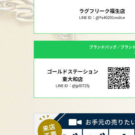
ラグフリーク福生店
LINE ID：@%40291vndce
ブランドバッグ／ブラン
ゴールドステーション
東大和店
LINE ID：@jpl0725j