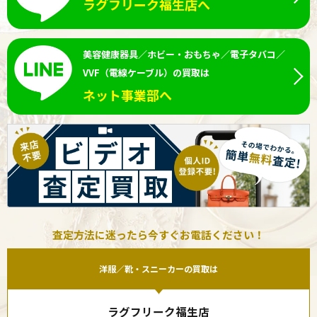
ラグフリーク福生店へ
美容健康器具／ホビー・おもちゃ／電子タバコ／
VVF（電線ケーブル）の買取は
ネット事業部へ
査定方法に迷ったら今すぐお電話ください！
洋服／靴・スニーカーの買取は
ラグフリーク福生店