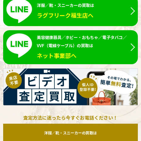
洋服／靴・スニーカーの買取は
ラグフリーク福生店へ
美容健康器具／ホビー・おもちゃ／電子タバコ／
VVF（電線ケーブル）の買取は
ネット事業部へ
査定方法に迷ったら今すぐお電話ください！
洋服／靴・スニーカーの買取は