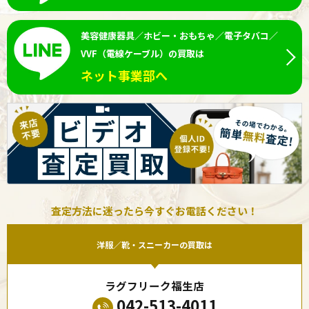
美容健康器具／ホビー・おもちゃ／電子タバコ／
VVF（電線ケーブル）の買取は
ネット事業部へ
査定方法に迷ったら今すぐお電話ください！
洋服／靴・スニーカーの買取は
ラグフリーク福生店
042-513-4011