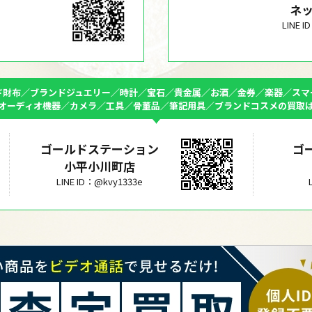
ネ
LINE 
ド財布／ブランドジュエリー／時計／宝石／貴金属／お酒／金券／楽器／スマ
オーディオ機器／カメラ／工具／骨董品／筆記用具／ブランドコスメの買取
ゴールドステーション
ゴ
小平小川町店
LINE ID：@kvy1333e