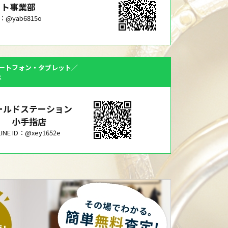
ット事業部
ID：@yab6815o
ートフォン・タブレット／
は
ールドステーション
小手指店
LINE ID：@xey1652e