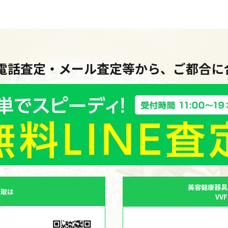
・電話査定・メール査定等から、ご都合
美容健康器具
買取は
VV