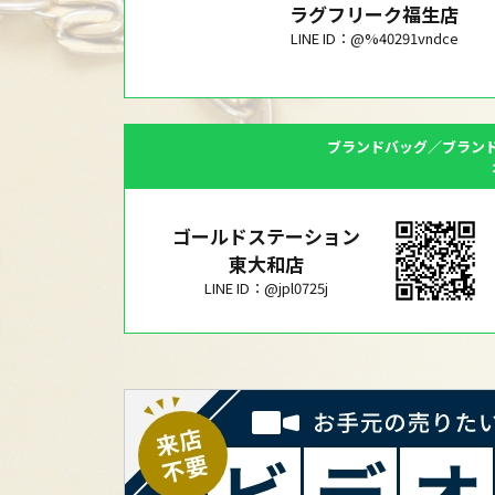
ラグフリーク福生店
LINE ID：@%40291vndce
ブランドバッグ／ブラン
ゴールドステーション
東大和店
LINE ID：@jpl0725j