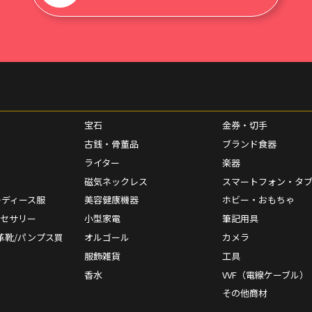
宝石
金券・切手
古銭・骨董品
ブランド食器
ライター
楽器
磁気ネックレス
スマートフォン・タ
レディース服
美容健康機器
ホビー・おもちゃ
クセサリー
小型家電
筆記用具
革靴/パンプス買
オルゴール
カメラ
服飾雑貨
工具
香水
VVF（電線ケーブル）
その他商材