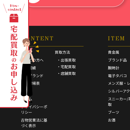
CONTENT
ITEM
HOME
買取方法
貴金属
初めての方へ
・出張買取
ブランド品
・宅配買取
買取実績
腕時計
・店舗買取
取扱ブランド
電子タバコ
買取相場表
メンズ服・
FAQ
シルバーア
コラム
スニーカー/
取
プライバシーポ
リシー
ブーツ
古物営業法に基
お酒
づく表示