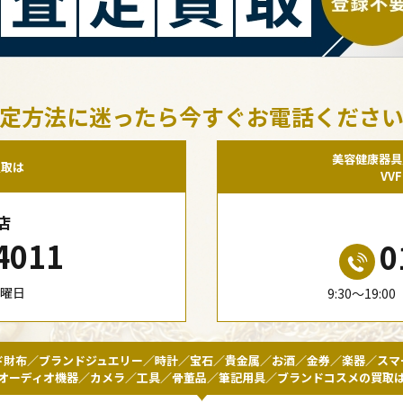
定方法に迷ったら今すぐお電話くださ
美容健康器具
買取は
VV
店
4011
0
水曜日
9:30〜19:
ド財布／ブランドジュエリー／時計／宝石／貴金属／お酒／金券／楽器／スマ
オーディオ機器／カメラ／工具／骨董品／筆記用具／ブランドコスメの買取