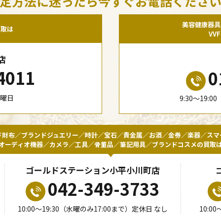
定方法に迷ったら今すぐお電話くださ
美容健康器具
買取は
VV
店
4011
0
水曜日
9:30〜19:
ド財布／ブランドジュエリー／時計／宝石／貴金属／お酒／金券／楽器／スマ
オーディオ機器／カメラ／工具／骨董品／筆記用具／ブランドコスメの買取
ゴールドステーション小平小川町店
042-349-3733
10:00〜19:30（水曜のみ17:00まで）定休日 なし
10:0