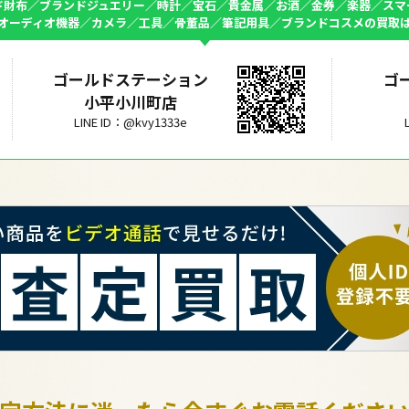
ド財布／ブランドジュエリー／時計／宝石／貴金属／お酒／金券／楽器／スマ
オーディオ機器／カメラ／工具／骨董品／筆記用具／ブランドコスメの買取
ゴールドステーション
ゴ
小平小川町店
LINE ID：@kvy1333e