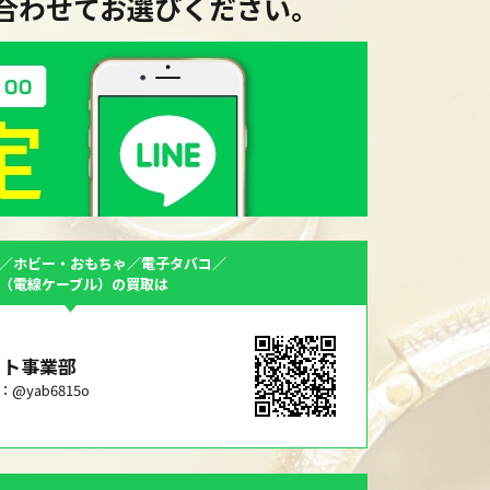
に合わせてお選びください。
／ホビー・おもちゃ／電子タバコ／
F（電線ケーブル）の買取は
ット事業部
ID：@yab6815o