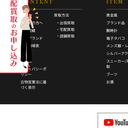
CONTENT
ITEM
HOME
買取方法
貴金属
初めての方へ
・出張買取
ブランド品
・宅配買取
買取実績
腕時計
・店舗買取
取扱ブランド
電子タバコ
買取相場表
メンズ服・
FAQ
シルバーア
コラム
スニーカー/
取
プライバシーポ
リシー
ブーツ
古物営業法に基
お酒
づく表示