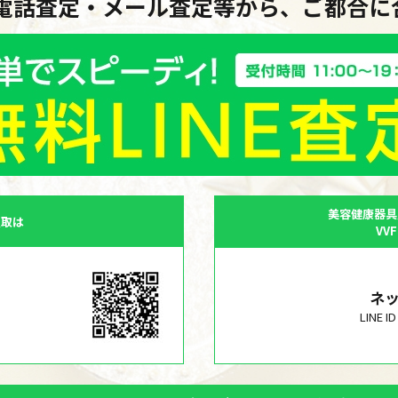
・電話査定・メール査定等から、ご都合
美容健康器具
買取は
VV
ネ
LINE 