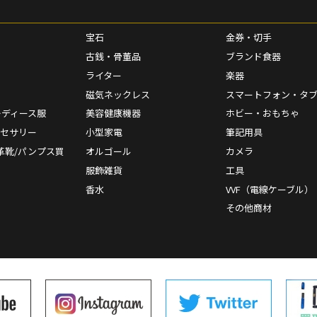
宝石
金券・切手
古銭・骨董品
ブランド食器
ライター
楽器
磁気ネックレス
スマートフォン・タ
レディース服
美容健康機器
ホビー・おもちゃ
クセサリー
小型家電
筆記用具
革靴/パンプス買
オルゴール
カメラ
服飾雑貨
工具
香水
VVF（電線ケーブル）
その他商材