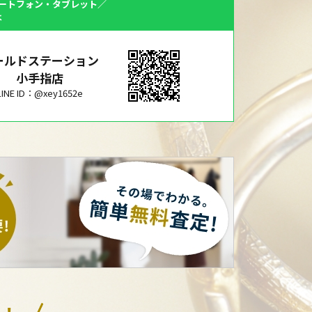
ートフォン・タブレット／
は
ールドステーション
小手指店
LINE ID：@xey1652e