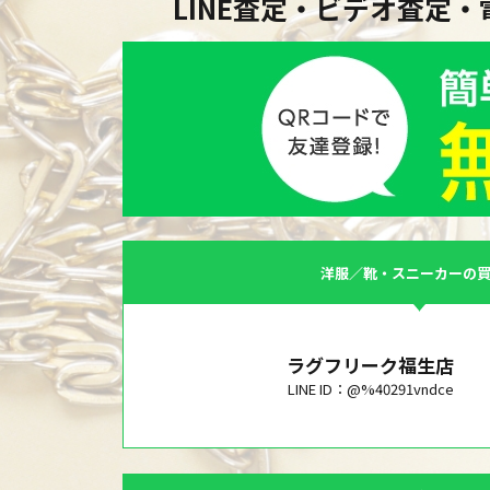
LINE査定・ビデオ査定
洋服／靴・スニーカーの
ラグフリーク福生店
LINE ID：@%40291vndce