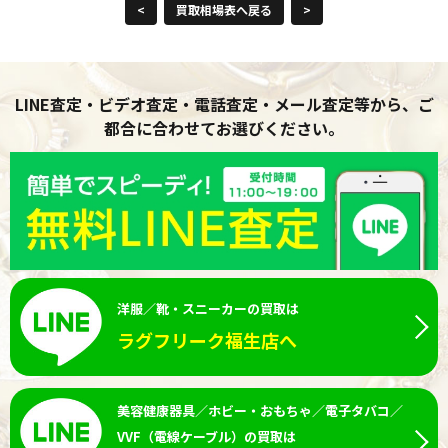
<
買取相場表へ戻る
>
LINE査定・ビデオ査定・電話査定・メール査定等から、ご
都合に合わせてお選びください。
洋服／靴・スニーカーの買取は
ラグフリーク福生店へ
美容健康器具／ホビー・おもちゃ／電子タバコ／
VVF（電線ケーブル）の買取は