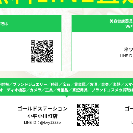
美容健康器具
買取は
VV
ネ
LINE 
ド財布／ブランドジュエリー／時計／宝石／貴金属／お酒／金券／楽器／スマ
オーディオ機器／カメラ／工具／骨董品／筆記用具／ブランドコスメの買取
ゴールドステーション
ゴ
小平小川町店
LINE ID：@kvy1333e