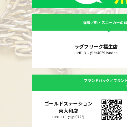
洋服／靴・スニーカーの
ラグフリーク福生店
LINE ID：@%40291vndce
ブランドバッグ／ブラン
ゴールドステーション
東大和店
LINE ID：@jpl0725j