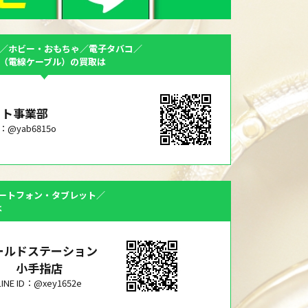
／ホビー・おもちゃ／電子タバコ／
F（電線ケーブル）の買取は
ット事業部
ID：@yab6815o
ートフォン・タブレット／
は
ールドステーション
小手指店
LINE ID：@xey1652e