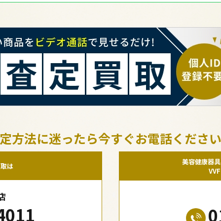
定方法に迷ったら今すぐお電話くださ
美容健康器具
買取は
VV
店
4011
0