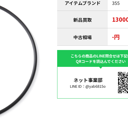
アイテムブランド
355
1300
新品買取
-円
中古相場
こちらの商品のLINE問合せは下記
QRコードを読込んでください
ネット事業部
LINE ID：@yab6815o