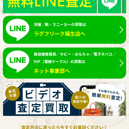
洋服／靴・スニーカーの買取は
ラグフリーク福生店へ
美容健康器具／ホビー・おもちゃ／電子タバコ／
VVF（電線ケーブル）の買取は
ネット事業部へ
査定方法に迷ったら今すぐお電話ください！