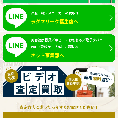
洋服／靴・スニーカーの買取は
ラグフリーク福生店へ
美容健康器具／ホビー・おもちゃ／電子タバコ／
VVF（電線ケーブル）の買取は
ネット事業部へ
査定方法に迷ったら今すぐお電話ください！