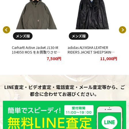
メンズ服
メンズ服
ning
Carhartt Active Jacket J130-M
adidas ALYASHA LEATHER
00
38 を
104050 MOS をお買取りさせて
RIDERS JACKET SHEEPSKIN
袖
し
いただきました。
E75732 をお買取りさせていた
せ
00円
7,500円
11,000円
だきました。
LINE査定・ビデオ査定・電話査定・メール査定等から、ご
都合に合わせてお選びください。