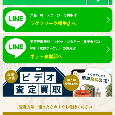
洋服／靴・スニーカーの買取は
ラグフリーク福生店へ
美容健康器具／ホビー・おもちゃ／電子タバコ／
VVF（電線ケーブル）の買取は
ネット事業部へ
査定方法に迷ったら今すぐお電話ください！