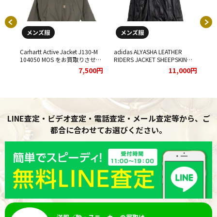
メンズ服
メンズ服
ning
Carhartt Active Jacket J130-M
adidas ALYASHA LEATHER
00
38 を
104050 MOS をお買取りさせて
RIDERS JACKET SHEEPSKIN
袖
し
いただきました。
E75732 をお買取りさせていた
せ
00円
7,500円
11,000円
だきました。
LINE査定・ビデオ査定・電話査定・メール査定等から、ご
都合に合わせてお選びください。