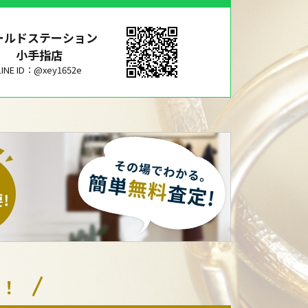
ールドステーション
小手指店
LINE ID：@xey1652e
い！