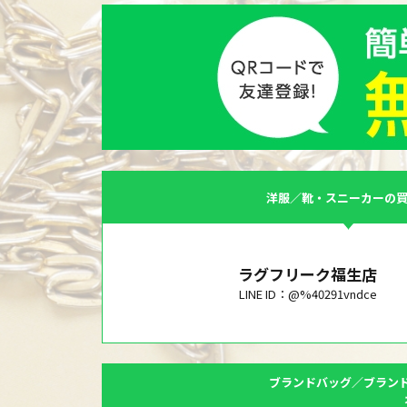
洋服／靴・スニーカーの
ラグフリーク福生店
LINE ID：@%40291vndce
ブランドバッグ／ブラン