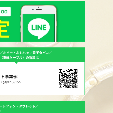
／ホビー・おもちゃ／電子タバコ／
F（電線ケーブル）の買取は
ット事業部
ID：@yab6815o
ートフォン・タブレット／
は