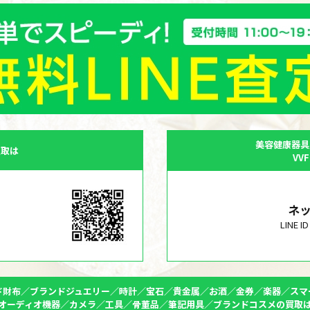
美容健康器具
買取は
VV
ネ
LINE 
ド財布／ブランドジュエリー／時計／宝石／貴金属／お酒／金券／楽器／スマ
オーディオ機器／カメラ／工具／骨董品／筆記用具／ブランドコスメの買取