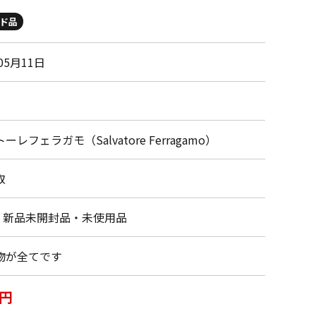
ド品
05月11日
ーレフェラガモ（Salvatore Ferragamo）
取
・新品未開封品・未使用品
物が全てです
0円