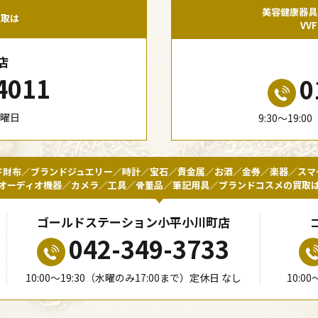
美容健康器具
買取は
VV
店
4011
0
水曜日
9:30〜19:
ド財布／ブランドジュエリー／時計／宝石／貴金属／お酒／金券／楽器／スマ
オーディオ機器／カメラ／工具／骨董品／筆記用具／ブランドコスメの買取
ゴールドステーション小平小川町店
042-349-3733
10:00〜19:30（水曜のみ17:00まで）定休日 なし
10:0