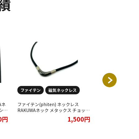
績
ファイテン
磁気ネックレス
ファイテン
ファイテン(phiten) ネックレス
phiten（ファイ
シル
RAKUWAネック メタックス チョッパ
RAKUWAネック 
せて
ーモデル ブラック 50cm
ール レッド 45cm
00円
1,500円