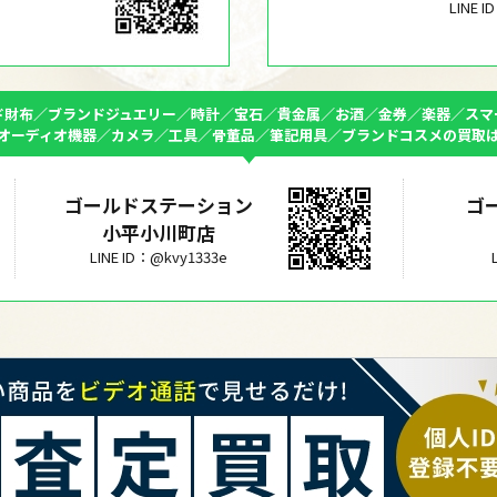
LINE 
ド財布／ブランドジュエリー／時計／宝石／貴金属／お酒／金券／楽器／スマ
オーディオ機器／カメラ／工具／骨董品／筆記用具／ブランドコスメの買取
ゴールドステーション
ゴ
小平小川町店
LINE ID：@kvy1333e