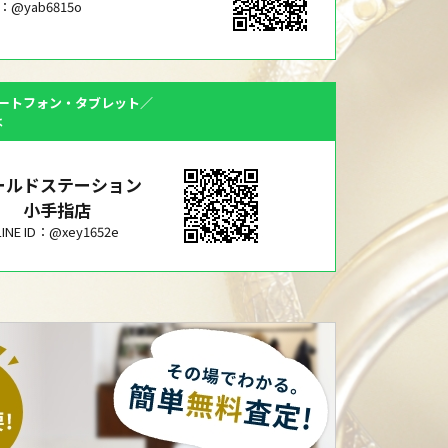
ID：@yab6815o
ートフォン・タブレット／
は
ールドステーション
小手指店
LINE ID：@xey1652e