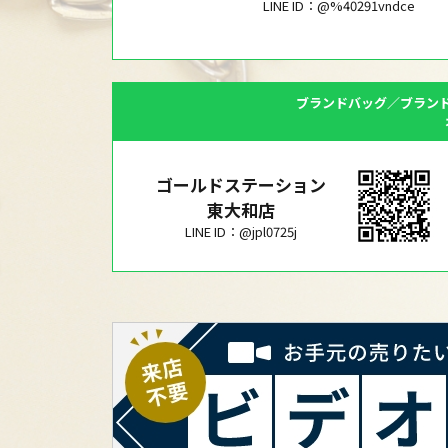
LINE ID：@%40291vndce
ブランドバッグ／ブラン
ゴールドステーション
東大和店
LINE ID：@jpl0725j