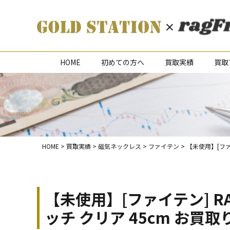
HOME
初めての方へ
買取実績
買取
HOME
>
買取実績
>
磁気ネックレス
>
ファイテン
>
【未使用】[ファ
【未使用】[ファイテン] R
ッチ クリア 45cm お