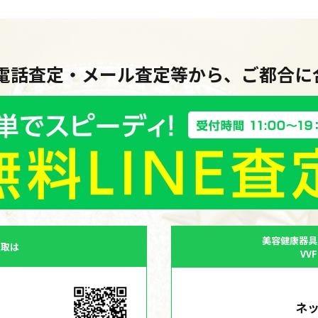
・電話査定・メール査定等から、ご都合
美容健康器具
買取は
VV
ネ