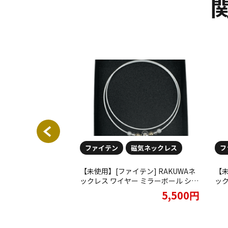
ファイテン
磁気ネックレス
フ
ten ハードコートチタ
【未使用】[ファイテン] RAKUWAネ
【未
ス スリム Ｌ(19
ックレス ワイヤー ミラーボール シル
ック
させて頂きました
バー/ゴールド 50cmお買取りさせて
クリ
2,000円
5,500円
いただきました!!
リア
ま