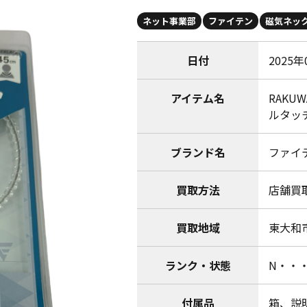
ネット事業部
ファイテン
磁気ネッ
日付
2025年
アイテム名
RAKU
ルタッチ
ブランド名
ファイテン
買取方法
店舗買
買取地域
東大和
ランク・状態
N・・
付属品
箱、説