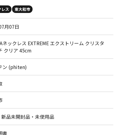
クレス
東大和市
07月07日
WAネックレス EXTREME エクストリーム クリスタ
 クリア 45cm
 (phiten)
取
市
・新品未開封品・未使用品
明書