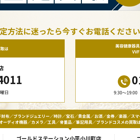
定方法に迷ったら今すぐお電話くださ
美容健康器具
買取は
VV
店
4011
0
水曜日
9:30〜19:
ド財布／ブランドジュエリー／時計／宝石／貴金属／お酒／金券／楽器／スマ
オーディオ機器／カメラ／工具／骨董品／筆記用具／ブランドコスメの買取
ゴールドステーション小平小川町店