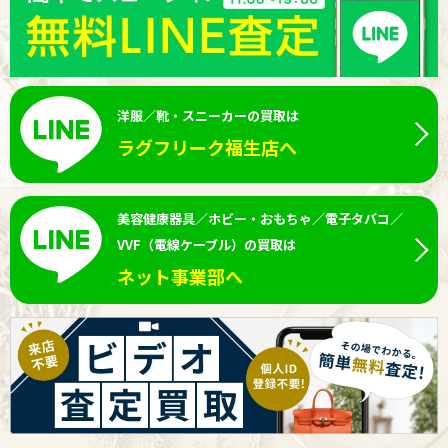
洋服／靴・スニーカーの買取は
ラグフリーク福生店へ
美容健康器具／ホビー・おもちゃ／電子タバコ／
VVF（電線ケーブル）の買取は
ネット事業部へ