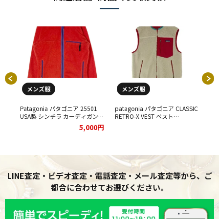
メンズ服
メンズ服
ット
Patagonia パタゴニア 25501
patagonia パタゴニア CLASSIC
pa
USA製 シンチラ カーディガン
RETRO-X VEST ベスト
ス
00円
をお買取りさせていただきまし
23047FA13 アイボリーをお買取
イ
5,000円
た。
りさせていただきました。
い
LINE査定・ビデオ査定・電話査定・メール査定等から、ご
都合に合わせてお選びください。