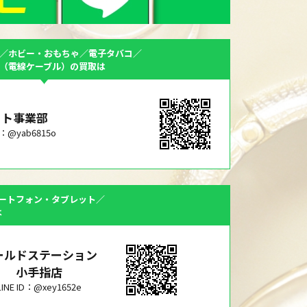
／ホビー・おもちゃ／電子タバコ／
F（電線ケーブル）の買取は
ット事業部
ID：@yab6815o
ートフォン・タブレット／
は
ールドステーション
小手指店
LINE ID：@xey1652e