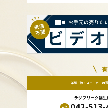
査
洋服／靴・スニーカーの
ラグフリーク福生
042-513-