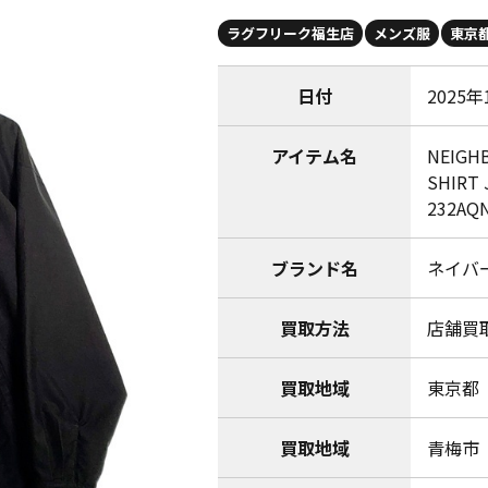
ラグフリーク福生店
メンズ服
東京
日付
2025年
アイテム名
NEIGH
SHIR
232AQN
ブランド名
ネイバー
買取方法
店舗買
買取地域
東京都
買取地域
青梅市