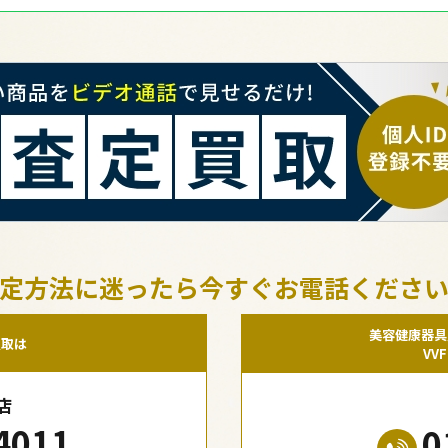
定方法に迷ったら今すぐお電話くださ
美容健康器具
買取は
VV
店
4011
0