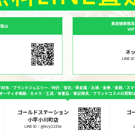
美容健康器具
買取は
VV
ネ
LINE 
ド財布／ブランドジュエリー／時計／宝石／貴金属／お酒／金券／楽器／スマ
オーディオ機器／カメラ／工具／骨董品／筆記用具／ブランドコスメの買取
ゴールドステーション
ゴ
小平小川町店
LINE ID：@kvy1333e