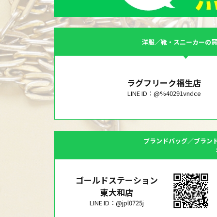
洋服／靴・スニーカーの
ラグフリーク福生店
LINE ID：@%40291vndce
ブランドバッグ／ブラン
ゴールドステーション
東大和店
LINE ID：@jpl0725j