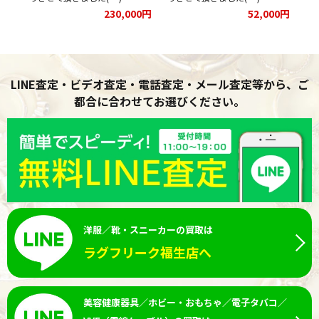
00円
230,000円
52,000円
LINE査定・ビデオ査定・電話査定・メール査定等から、ご
都合に合わせてお選びください。
洋服／靴・スニーカーの買取は
ラグフリーク福生店へ
美容健康器具／ホビー・おもちゃ／電子タバコ／