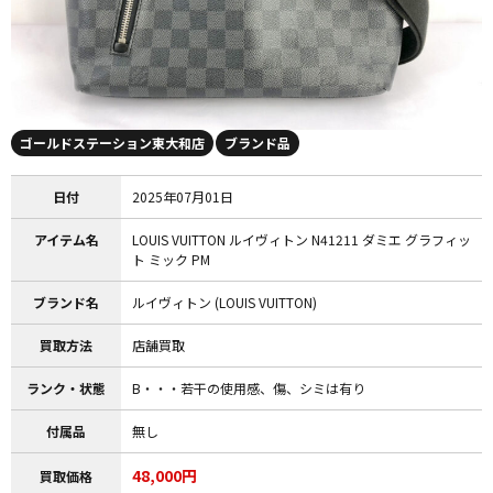
ゴールドステーション東大和店
ブランド品
日付
2025年07月01日
アイテム名
LOUIS VUITTON ルイヴィトン N41211 ダミエ グラフィッ
ト ミック PM
ブランド名
ルイヴィトン (LOUIS VUITTON)
買取方法
店舗買取
ランク・状態
B・・・若干の使用感、傷、シミは有り
付属品
無し
48,000円
買取価格