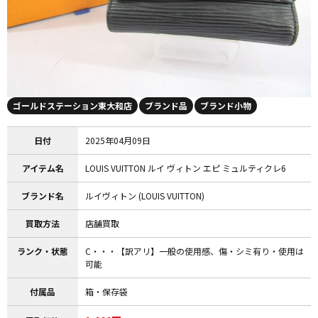
ゴールドステーション東大和店
ブランド品
ブランド小物
日付
2025年04月09日
アイテム名
LOUIS VUITTON ルイ ヴィトン エピ ミュルティクレ6
ブランド名
ルイヴィトン (LOUIS VUITTON)
買取方法
店舗買取
ランク・状態
C・・・【訳アリ】一般の使用感、傷・シミ有り・使用は
可能
付属品
箱・保存袋