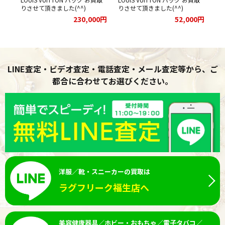
りさせて頂きました(^^)
りさせて頂きました(^^)
り
00円
230,000円
52,000円
LINE査定・ビデオ査定・電話査定・メール査定等から、ご
都合に合わせてお選びください。
洋服／靴・スニーカーの買取は
ラグフリーク福生店へ
美容健康器具／ホビー・おもちゃ／電子タバコ／