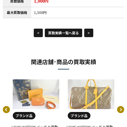
1,000円
買取価格
最大買取価格
1,500円
<
買取実績一覧へ戻る
>
関連店舗･商品の買取実績
ブランド品
ブランド品
買取
LOUIS VUITTON バッグ お買取
LOUIS VUITTON バッグ お買取
LO