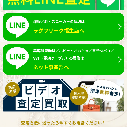
洋服／靴・スニーカーの買取は
ラグフリーク福生店へ
美容健康器具／ホビー・おもちゃ／電子タバコ／
VVF（電線ケーブル）の買取は
ネット事業部へ
査定方法に迷ったら今すぐお電話ください！