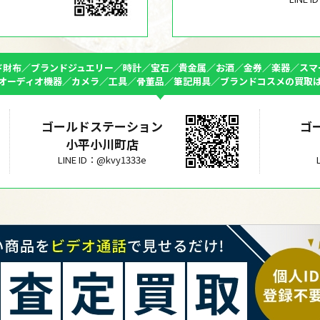
ド財布／ブランドジュエリー／時計／宝石／貴金属／お酒／金券／楽器／スマ
オーディオ機器／カメラ／工具／骨董品／筆記用具／ブランドコスメの買取
ゴールドステーション
ゴ
小平小川町店
LINE ID：@kvy1333e