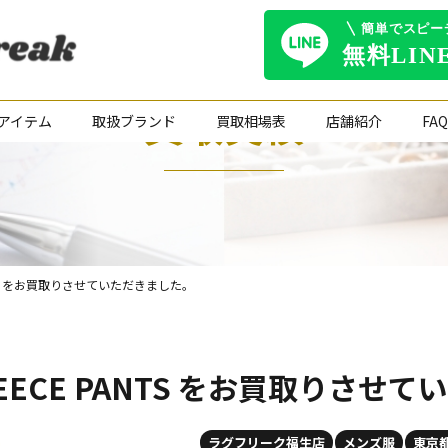
買取実績
アイテム
取扱ブランド
買取相場表
店舗紹介
FAQ
 PANTS をお買取りさせていただきました。
 FLEECE PANTS をお買取りさ
ラグフリーク福生店
メンズ服
東京