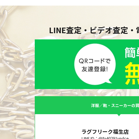
LINE査定・ビデオ査定
洋服／靴・スニーカーの
ラグフリーク福生店
LINE ID：@%40291vndce