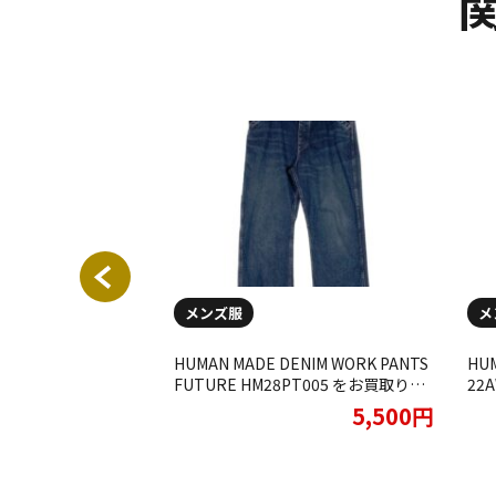
メンズ服
メ
 ヒューマンメイド ク
HUMAN MADE DENIM WORK PANTS
HU
ャケット をお買取
FUTURE HM28PT005 をお買取りさ
22A
した★
せていただきました。
PA
15,000円
5,500円
イ 
せ