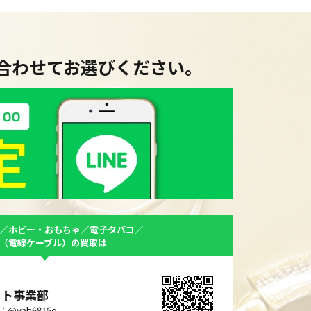
に合わせてお選びください。
／ホビー・おもちゃ／電子タバコ／
F（電線ケーブル）の買取は
ット事業部
ID：@yab6815o