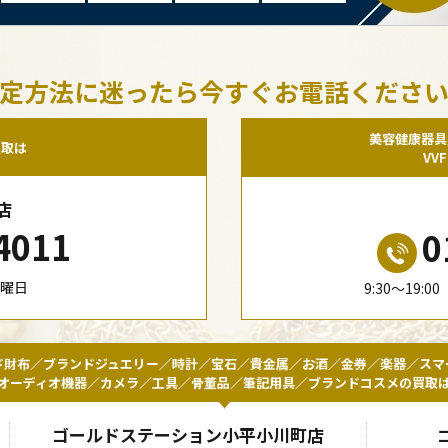
定方法に迷ったら今すぐお電話くださ
美容健康器具
買取は
VV
店
4011
0
水曜日
9:30〜19:
ド財布／ブランドジュエリー／時計／宝石／貴金属／お酒／金券／楽器／スマ
オーディオ機器／カメラ／工具／骨董品／筆記用具／ブランドコスメの買取
ゴールドステーション小平小川町店