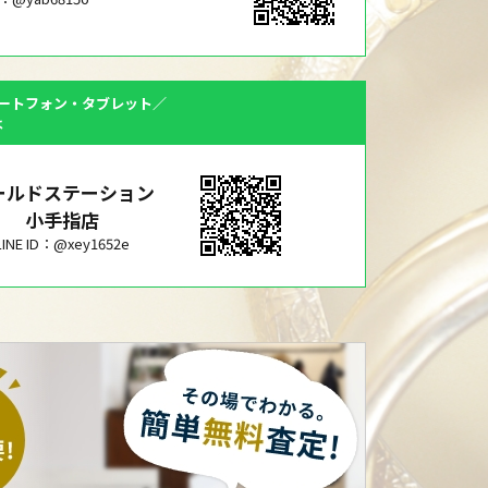
ートフォン・タブレット／
は
ールドステーション
小手指店
LINE ID：@xey1652e