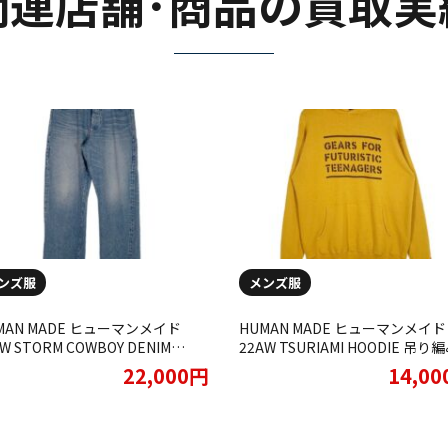
関連店舗･商品の買取実
ンズ服
メンズ服
MAN MADE ヒューマンメイド
HUMAN MADE ヒューマンメイド
W STORM COWBOY DENIM
22AW TSURIAMI HOODIE 吊り
NTS TYPE 1954 ストームカウボー
プルオーバー スウェットパーカー
22,000円
14,0
デニム ワークパンツをお買取りさ
スタード Size XL買取させてい
ていただきました
ました