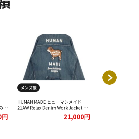
績
メンズ服
メンズ服
HUMAN MADE ヒューマンメイド
HUMAN MADE 
編み
21AW Relax Denim Work Jacket リ
Heart Sweat Ho
 マ
ラックスデニム ワークジャケットを
トフーディ買取させ
00円
21,000円
ただき
買取させていただきました
た