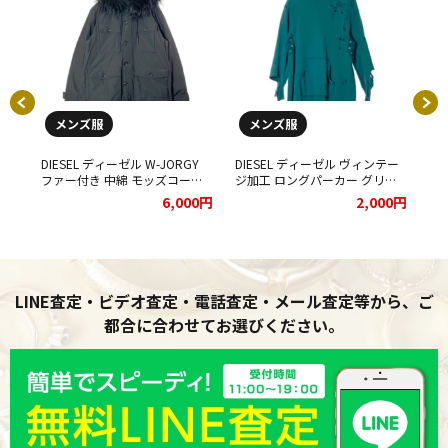
メンズ服
メンズ服
Tを
DIESEL ディーゼル W-JORGY
DIESEL ディーゼル ヴィンテー
DI
★
ファー付き 中綿 モッズコート
ジ加工 ロングパーカー グリー
ー
をお買取りさせていただきまし
ン をお買取りさせていただきま
し
00円
6,000円
2,000円
た。
した。
LINE査定・ビデオ査定・電話査定・メール査定等から、ご
都合に合わせてお選びください。