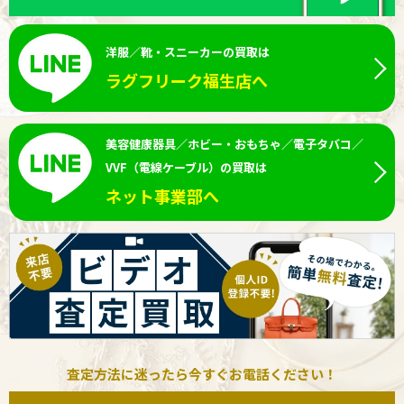
洋服／靴・スニーカーの買取は
ラグフリーク福生店へ
美容健康器具／ホビー・おもちゃ／電子タバコ／
VVF（電線ケーブル）の買取は
ネット事業部へ
査定方法に迷ったら今すぐお電話ください！