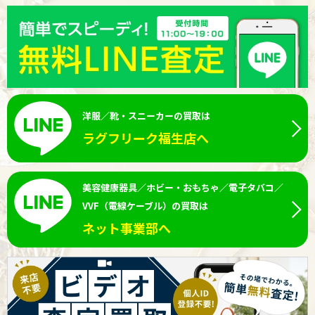
洋服／靴・スニーカーの買取は
ラグフリーク福生店へ
美容健康器具／ホビー・おもちゃ／電子タバコ／
VVF（電線ケーブル）の買取は
ネット事業部へ