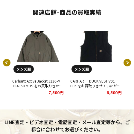
関連店舗･商品の買取実績
メンズ服
メンズ服
Carhartt Active Jacket J130-M
CARHARTT DUCK VEST V01
CA
104050 MOS をお買取りさせて
BLK をお買取りさせていただき
FR
00円
いただきました。
ました。
い
7,500円
6,500円
LINE査定・ビデオ査定・電話査定・メール査定等から、ご
都合に合わせてお選びください。