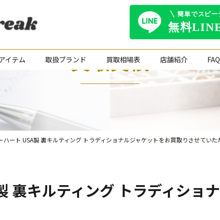
買取実績
アイテム
取扱ブランド
買取相場表
店舗紹介
FAQ
tt カーハート USA製 裏キルティング トラディショナルジャケットをお買取りさせてい
 USA製 裏キルティング トラディ