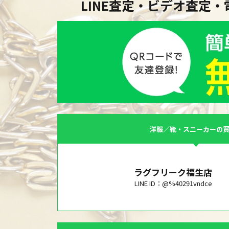
LINE査定・ビデオ査定
洋服／靴・スニーカーの
ラグフリーク福生店
LINE ID：@%40291vndce