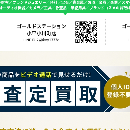
ド財布／ブランドジュエリー／時計／宝石／貴金属／お酒／金券／楽器／スマ
オーディオ機器／カメラ／工具／骨董品／筆記用具／ブランドコスメの買取
ゴールドステーション
ゴ
小平小川町店
LINE ID：@kvy1333e