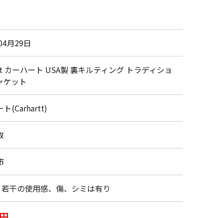
04月29日
artt カーハート USA製 裏キルティング トラディショ
ャケット
(Carhartt)
取
市
・若干の使用感、傷、シミは有り
0円