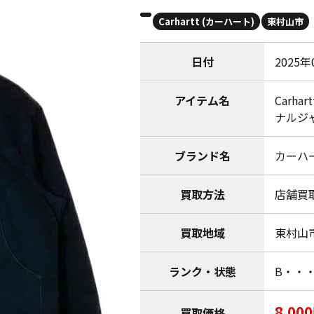
Carhartt (カーハート)
東村山市
日付
2025年
アイテム名
Carh
ナルジ
ブランド名
カーハート
買取方法
店舗買
買取地域
東村山
ランク・状態
B・・
8,00
買取価格