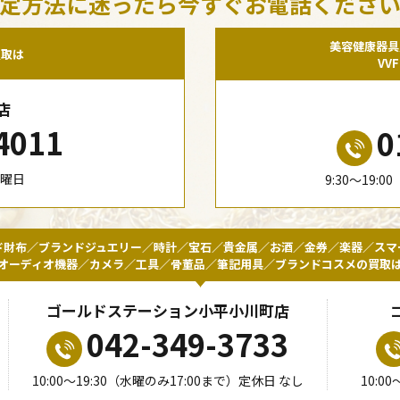
定方法に迷ったら今すぐお電話くださ
美容健康器具
買取は
VV
店
4011
0
水曜日
9:30〜19:
ド財布／ブランドジュエリー／時計／宝石／貴金属／お酒／金券／楽器／スマ
オーディオ機器／カメラ／工具／骨董品／筆記用具／ブランドコスメの買取
ゴールドステーション小平小川町店
042-349-3733
10:00〜19:30（水曜のみ17:00まで）定休日 なし
10:0