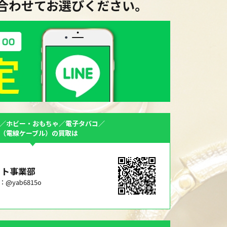
に合わせてお選びください。
／ホビー・おもちゃ／電子タバコ／
F（電線ケーブル）の買取は
ット事業部
ID：@yab6815o