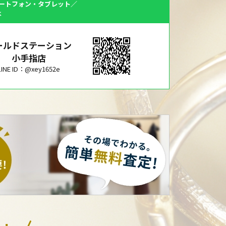
ートフォン・タブレット／
は
ールドステーション
小手指店
LINE ID：@xey1652e