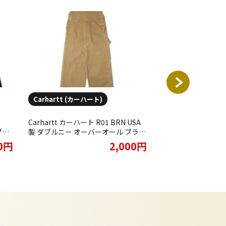
Carhartt (カーハート)
Carhartt (カーハ
Carhartt カーハート R01 BRN USA
Carhartt カーハート
ィブジ
製 ダブルニー オーバーオール ブラウ
クティブジャケット
だき
ン をお買取りさせていただきまし
メキシコ製 をお買
00円
2,000円
た。
きました。