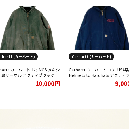
arhartt (カーハート)
Carhartt (カーハート)
rhartt カーハート J25 MOS メキシ
Carhartt カーハート J131 USA製
 裏サーマル アクティブジャケッ
Helmets to Hardhats アクテ
モスグリーン をお買取りさせてい
ャケットをお買取りさせていた
10,000円
9,0
だきました。
ました