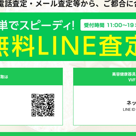
・電話査定・メール査定等から、ご都合
美容健康器具
買取は
VV
ネ
LINE 