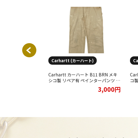
ーハート)
Carhartt (カーハート)
C
ート RAIN
Carhartt カーハート B11 BRN メキ
Ca
ボア シェルパ パーカ
シコ製 リペア有 ペインターパンツ を
コ製
せていただきました
お買取りさせていただきました。
ト 
1,600円
3,000円
た