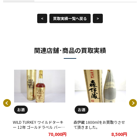
<
買取実績一覧へ戻る
>
関連店舗･商品の買取実績
お酒
お酒
ー
WILD TURKEY ワイルドターキ
森伊蔵 1800mlをお買取りさせ
ア
ー 12年 ゴールドラベル バーボ
て頂きました。
リ
取り
ン ウイスキー 750ml 50.5％ を
を
00円
70,000円
8,500円
お買取りさせて頂きました★