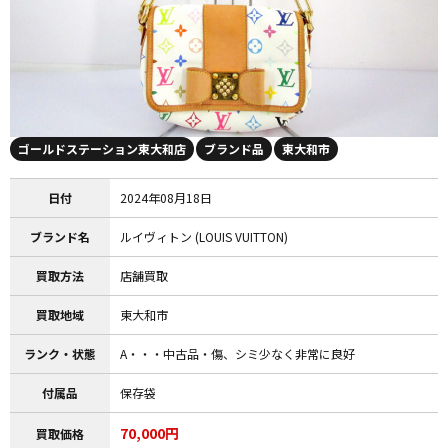
ゴールドステーション東大和店
ブランド品
東大和市
日付
2024年08月18日
ブランド名
ルイヴィトン (LOUIS VUITTON)
買取方法
店舗買取
買取地域
東大和市
ランク・状態
A・・・中古品・傷、シミ少なく非常に良好
付属品
保存袋
70,000円
買取価格