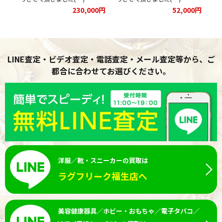
00円
230,000円
52,000円
LINE査定・ビデオ査定・電話査定・メール査定等から、ご
都合に合わせてお選びください。
洋服／靴・スニーカーの買取は
ラグフリーク福生店へ
美容健康器具／ホビー・おもちゃ／電子タバコ／