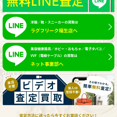
洋服／靴・スニーカーの買取は
ラグフリーク福生店へ
美容健康器具／ホビー・おもちゃ／電子タバコ／
VVF（電線ケーブル）の買取は
ネット事業部へ
査定方法に迷ったら今すぐお電話ください！