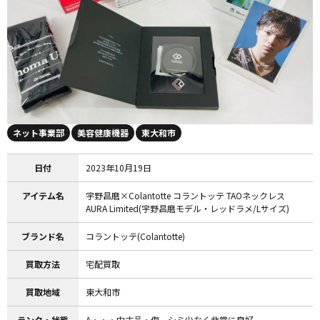
ネット事業部
美容健康機器
東大和市
日付
2023年10月19日
アイテム名
宇野昌磨×Colantotte コラントッテ TAOネックレス
AURA Limited(宇野昌磨モデル・レッドラメ/Lサイズ)
ブランド名
コラントッテ(Colantotte)
買取方法
宅配買取
買取地域
東大和市
ランク・状態
A・・・中古品・傷、シミ少なく非常に良好