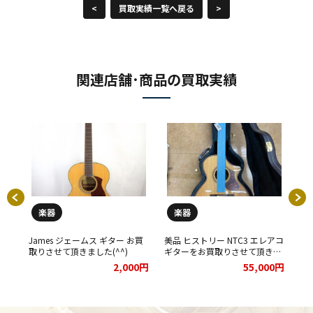
<
買取実績一覧へ戻る
>
関連店舗･商品の買取実績
楽器
楽器
タ
James ジェームス ギター お買
美品 ヒストリー NTC3 エレアコ
バ
頂き
取りさせて頂きました(^^)
ギターをお買取りさせて頂きま
だ
した。
00円
2,000円
55,000円