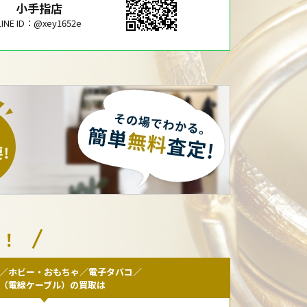
小手指店
LINE ID：@xey1652e
い！
／ホビー・おもちゃ／電子タバコ／
F（電線ケーブル）の買取は