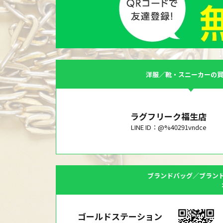
洋服／靴・スニーカーの
ラグフリーク福生店
LINE ID：@%40291vndce
ブランドバッグ／ブラン
ゴールドステーション