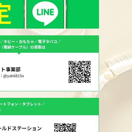
／ホビー・おもちゃ／電子タバコ／
F（電線ケーブル）の買取は
ット事業部
ID：@yab6815o
ートフォン・タブレット／
は
ールドステーション