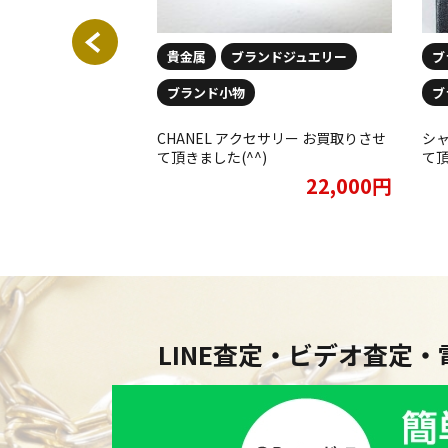
リー
貴金属
ブランドジュエリー
ブ
ブランド小物
ブ
ングお買取致しまし
CHANEL アクセサリー お買取りさせ
シャ
18,000円
て頂きました(^^)
て頂
22,000円
LINE査定・ビデオ査定