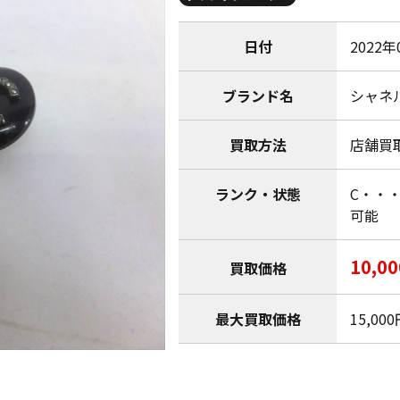
日付
2022年
ブランド名
シャネル 
買取方法
店舗買
ランク・状態
C・・
可能
10,0
買取価格
最大買取価格
15,00