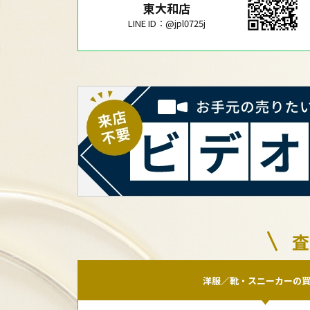
東大和店
LINE ID：@jpl0725j
査
洋服／靴・スニーカーの