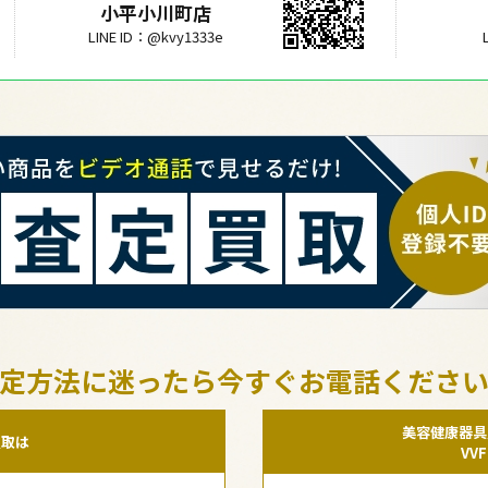
小平小川町店
LINE ID：@kvy1333e
定方法に迷ったら今すぐお電話くださ
美容健康器具
買取は
VV