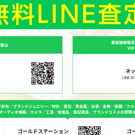
美容健康器具
買取は
VV
ネ
LINE 
ド財布／ブランドジュエリー／時計／宝石／貴金属／お酒／金券／楽器／スマ
オーディオ機器／カメラ／工具／骨董品／筆記用具／ブランドコスメの買取
ゴールドステーション
ゴ