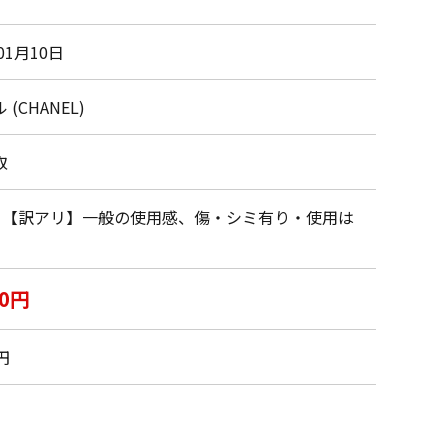
01月10日
(CHANEL)
取
・【訳アリ】一般の使用感、傷・シミ有り・使用は
00円
0円