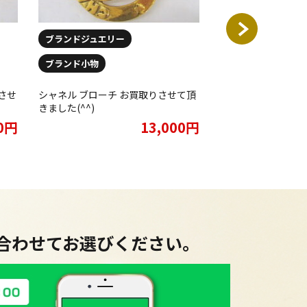
ブランドジュエリー
ブランドジュエリー
ブランド小物
CHANEL シャネル
ーク ゴールド 希少
させ
シャネル ブローチ お買取りさせて頂
クセサリーをお買取
きました(^^)
した★
00円
13,000円
に合わせてお選びください。