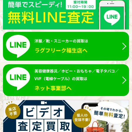
洋服／靴・スニーカーの買取は
ラグフリーク福生店へ
美容健康器具／ホビー・おもちゃ／電子タバコ／
VVF（電線ケーブル）の買取は
ネット事業部へ