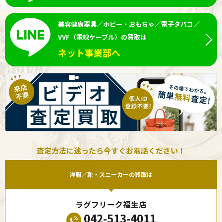
美容健康器具／ホビー・おもちゃ／電子タバコ／
VVF（電線ケーブル）の買取は
ネット事業部へ
査定方法に迷ったら今すぐお電話ください！
洋服／靴・スニーカーの買取は
ラグフリーク福生店
042-513-4011