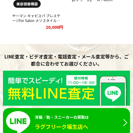
美容健康機器
CHRIO クリオ EXCEED
M
クレ
NECKLACE CT をお買取りさせ
磁
ていただきました
を
ブラ
ヤーマン キャビスパ プレステ
00円
レス
ージfor Salon メソスタイルプ
いた
レミアセットをお買取りさせて
20,000円
いただきました。
LINE査定・ビデオ査定・電話査定・メール査定等から、ご
都合に合わせてお選びください。
洋服／靴・スニーカーの買取は
ラグフリーク福生店へ