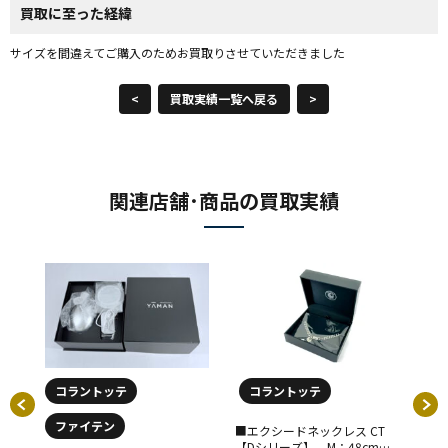
買取に至った経緯
サイズを間違えてご購入のためお買取りさせていただきました
<
買取実績一覧へ戻る
>
関連店舗･商品の買取実績
コラントッテ
コラントッテ
ファイテン
■エクシードネックレス CT
■
【Dシリーズ】 M：48cm
スリ