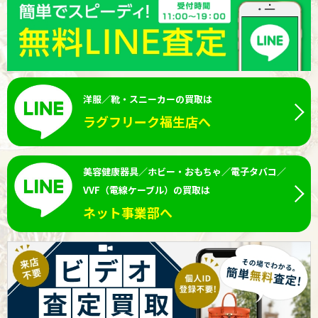
洋服／靴・スニーカーの買取は
ラグフリーク福生店へ
美容健康器具／ホビー・おもちゃ／電子タバコ／
VVF（電線ケーブル）の買取は
ネット事業部へ