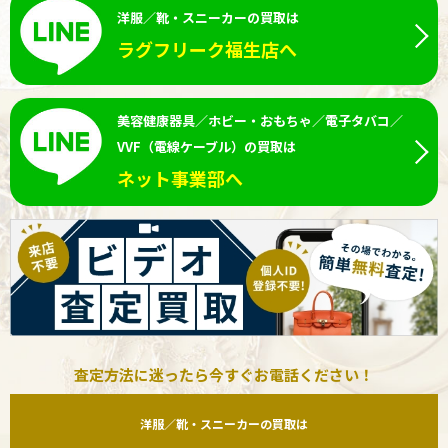
洋服／靴・スニーカーの買取は
ラグフリーク福生店へ
美容健康器具／ホビー・おもちゃ／電子タバコ／
VVF（電線ケーブル）の買取は
ネット事業部へ
査定方法に迷ったら今すぐお電話ください！
洋服／靴・スニーカーの買取は