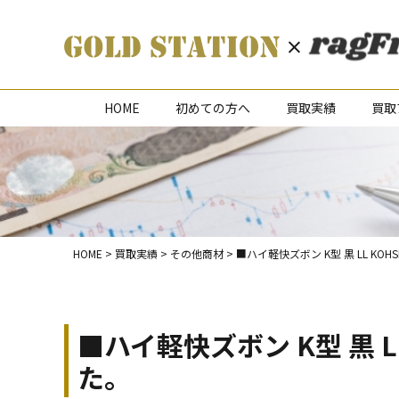
HOME
初めての方へ
買取実績
買取
HOME
>
買取実績
>
その他商材
>
■ハイ軽快ズボン K型 黒 LL KO
■ハイ軽快ズボン K型 黒 L
た。