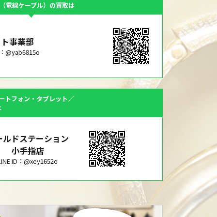
F（電線ケーブル）の買取は
ット事業部
ID：@yab6815o
ートフォン・タブレット／
は
ールドステーション
小手指店
LINE ID：@xey1652e