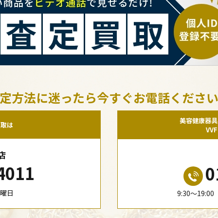
定方法に迷ったら今すぐお電話くださ
美容健康器具
買取は
VV
店
4011
0
水曜日
9:30〜19: