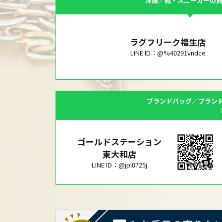
洋服／靴・スニーカーの
ラグフリーク福生店
LINE ID：@%40291vndce
ブランドバッグ／ブラン
ゴールドステーション
東大和店
LINE ID：@jpl0725j