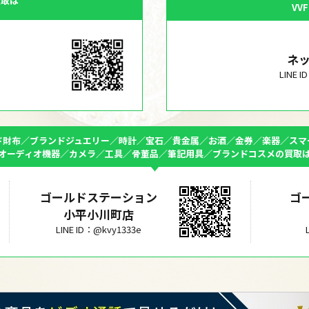
買取は
VV
ネ
LINE 
ド財布／ブランドジュエリー／時計／宝石／貴金属／お酒／金券／楽器／スマ
オーディオ機器／カメラ／工具／骨董品／筆記用具／ブランドコスメの買取
ゴールドステーション
ゴ
小平小川町店
LINE ID：@kvy1333e