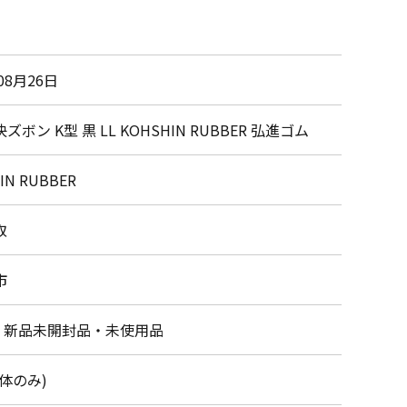
08月26日
ズボン K型 黒 LL KOHSHIN RUBBER 弘進ゴム
IN RUBBER
取
市
・新品未開封品・未使用品
体のみ)