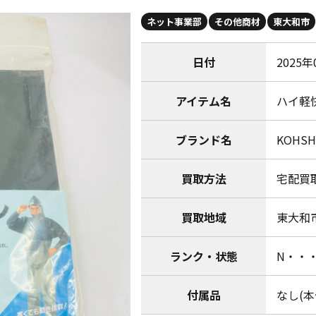
ネット事業部
その他商材
東大和市
日付
2025年
アイテム名
ハイ軽快
ブランド名
KOHSH
買取方法
宅配買
買取地域
東大和
ランク・状態
N・・
付属品
なし(本