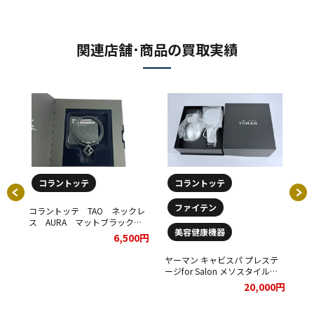
関連店舗･商品の買取実績
コラントッテ
コラントッテ
ファイテン
コラントッテ TAO ネックレ
■
ス AURA マットブラックを
【
美容健康機器
お買取りさせていただきまし
CH
クレ
6,500円
た。
NE
て
ブラ
ヤーマン キャビスパ プレステ
00円
レス
ージfor Salon メソスタイルプ
いた
レミアセットをお買取りさせて
20,000円
いただきました。