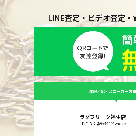
LINE査定・ビデオ査定
洋服／靴・スニーカーの
ラグフリーク福生店
LINE ID：@%40291vndce