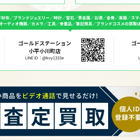
ド財布／ブランドジュエリー／時計／宝石／貴金属／お酒／金券／楽器／スマ
オーディオ機器／カメラ／工具／骨董品／筆記用具／ブランドコスメの買取
ゴールドステーション
ゴ
小平小川町店
LINE ID：@kvy1333e