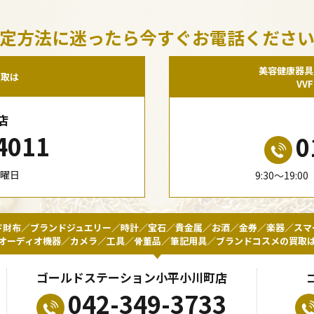
定方法に迷ったら今すぐお電話くださ
美容健康器具
買取は
VV
店
4011
0
水曜日
9:30〜19:
ド財布／ブランドジュエリー／時計／宝石／貴金属／お酒／金券／楽器／スマ
オーディオ機器／カメラ／工具／骨董品／筆記用具／ブランドコスメの買取
ゴールドステーション小平小川町店
042-349-3733