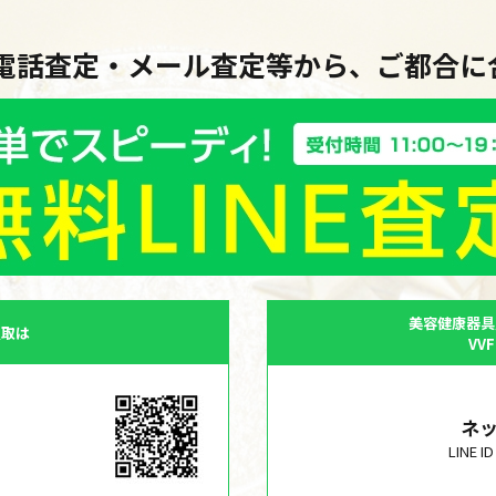
・電話査定・メール査定等から、ご都合
美容健康器具
買取は
VV
ネ
LINE 