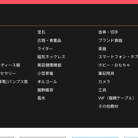
宝石
金券・切手
古銭・骨董品
ブランド食器
ライター
楽器
磁気ネックレス
スマートフォン・タ
レディース服
美容健康機器
ホビー・おもちゃ
クセサリー
小型家電
筆記用具
革靴/パンプス買
オルゴール
カメラ
服飾雑貨
工具
香水
VVF（電線ケーブル）
その他商材