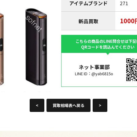
アイテムブランド
271
1000
新品買取
こちらの商品のLINE問合せは下記
QRコードを読込んでください
ネット事業部
LINE ID：@yab6815o
<
買取相場表へ戻る
>