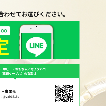
に合わせてお選びください。
／ホビー・おもちゃ／電子タバコ／
F（電線ケーブル）の買取は
ット事業部
ID：@yab6815o