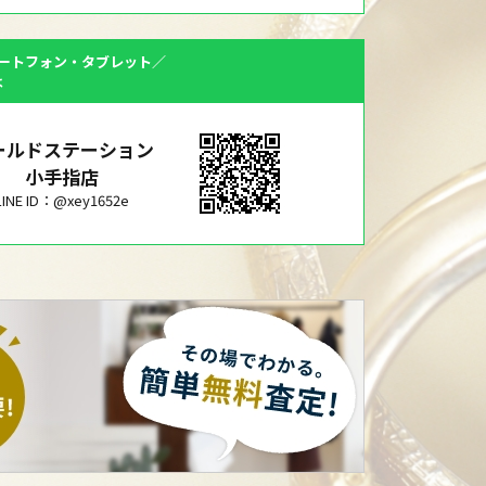
ートフォン・タブレット／
は
ールドステーション
小手指店
LINE ID：@xey1652e