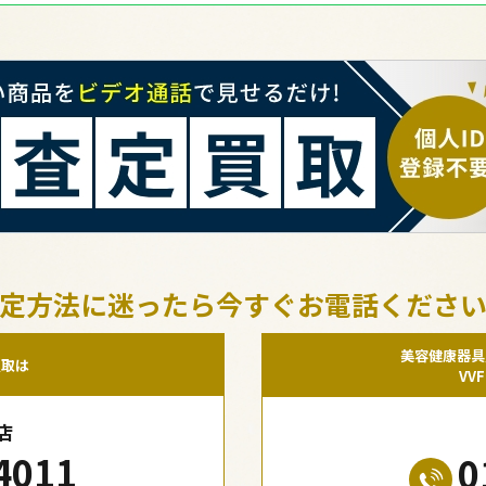
定方法に迷ったら今すぐお電話くださ
美容健康器具
買取は
VV
店
4011
0