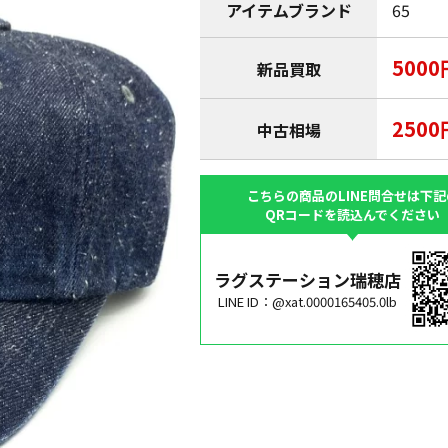
アイテムブランド
65
5000
新品買取
2500
中古相場
こちらの商品のLINE問合せは下記
QRコードを読込んでください
ラグステーション瑞穂店
LINE ID：@xat.0000165405.0lb