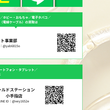
／ホビー・おもちゃ／電子タバコ／
F（電線ケーブル）の買取は
ット事業部
ID：@yab6815o
ートフォン・タブレット／
は
ールドステーション
小手指店
LINE ID：@xey1652e