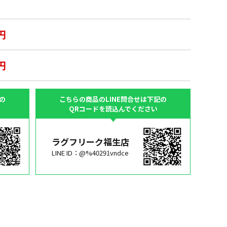
円
円
の
こちらの商品のLINE問合せは下記の
QRコードを読込んでください
ラグフリーク福生店
LINE ID：@%40291vndce