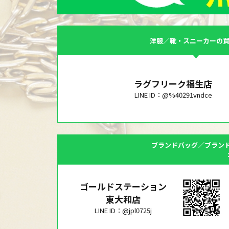
洋服／靴・スニーカーの
ラグフリーク福生店
LINE ID：@%40291vndce
ブランドバッグ／ブラン
ゴールドステーション
東大和店
LINE ID：@jpl0725j