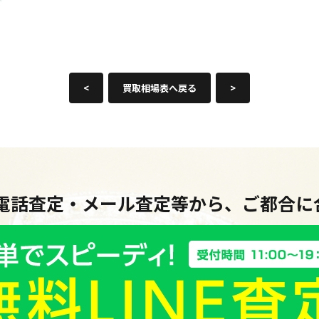
<
買取相場表へ戻る
>
・電話査定・メール査定等から、ご都合