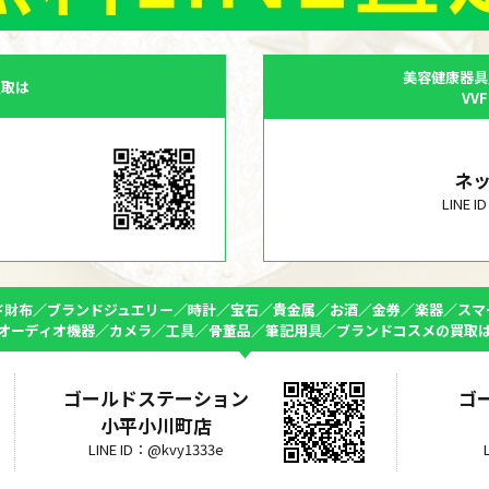
美容健康器具
買取は
VV
ネ
LINE 
ド財布／ブランドジュエリー／時計／宝石／貴金属／お酒／金券／楽器／スマ
オーディオ機器／カメラ／工具／骨董品／筆記用具／ブランドコスメの買取
ゴールドステーション
ゴ
小平小川町店
LINE ID：@kvy1333e