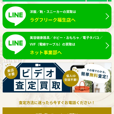
洋服／靴・スニーカーの買取は
ラグフリーク福生店へ
美容健康器具／ホビー・おもちゃ／電子タバコ／
VVF（電線ケーブル）の買取は
ネット事業部へ
査定方法に迷ったら今すぐお電話ください！