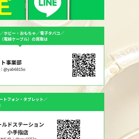
／ホビー・おもちゃ／電子タバコ／
F（電線ケーブル）の買取は
ット事業部
ID：@yab6815o
ートフォン・タブレット／
は
ールドステーション
小手指店
LINE ID：@xey1652e