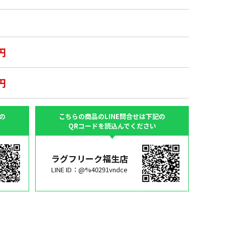
円
円
の
こちらの商品のLINE問合せは下記の
QRコードを読込んでください
ラグフリーク福生店
LINE ID：@%40291vndce