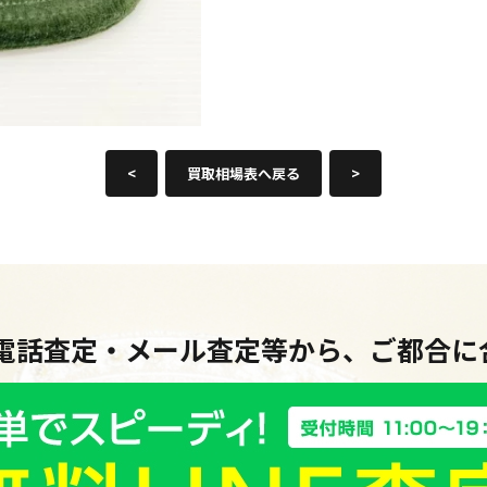
<
買取相場表へ戻る
>
・電話査定・メール査定等から、ご都合