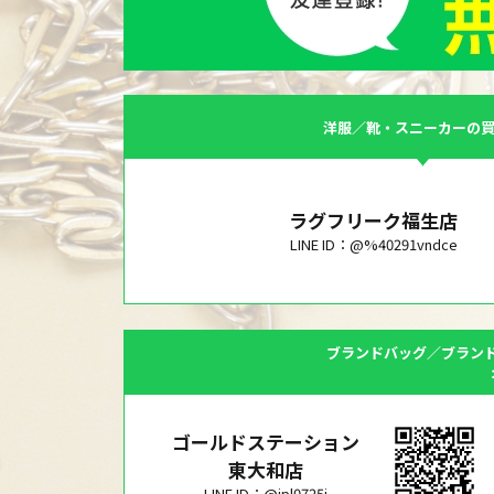
洋服／靴・スニーカーの
ラグフリーク福生店
LINE ID：@%40291vndce
ブランドバッグ／ブラン
ゴールドステーション
東大和店
LINE ID：@jpl0725j