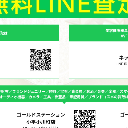
美容健康器具
買取は
VV
ネ
LINE 
ド財布／ブランドジュエリー／時計／宝石／貴金属／お酒／金券／楽器／スマ
オーディオ機器／カメラ／工具／骨董品／筆記用具／ブランドコスメの買取
ゴールドステーション
ゴ
小平小川町店
LINE ID：@kvy1333e