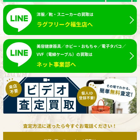
洋服／靴・スニーカーの買取は
ラグフリーク福生店へ
美容健康器具／ホビー・おもちゃ／電子タバコ／
VVF（電線ケーブル）の買取は
ネット事業部へ
査定方法に迷ったら今すぐお電話ください！