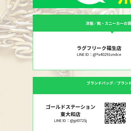
洋服／靴・スニーカーの
ラグフリーク福生店
LINE ID：@%40291vndce
ブランドバッグ／ブラン
ゴールドステーション
東大和店
LINE ID：@jpl0725j