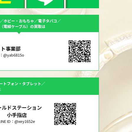
／ホビー・おもちゃ／電子タバコ／
F（電線ケーブル）の買取は
ット事業部
ID：@yab6815o
ートフォン・タブレット／
は
ールドステーション
小手指店
LINE ID：@xey1652e