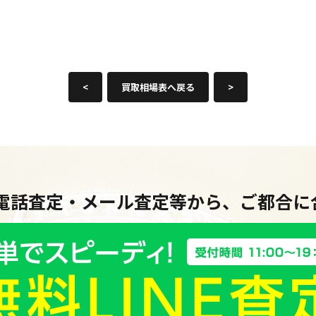
<
買取相場表へ戻る
>
・電話査定・メール査定等から、ご都合