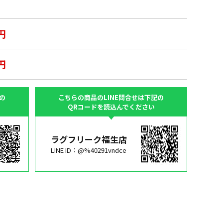
円
円
の
こちらの商品のLINE問合せは下記の
QRコードを読込んでください
ラグフリーク福生店
LINE ID：@%40291vndce