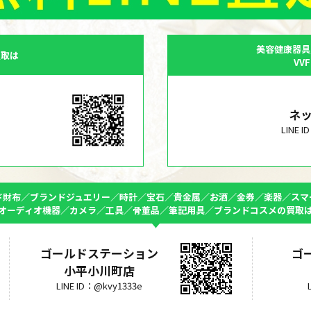
美容健康器具
買取は
VV
ネ
LINE 
ド財布／ブランドジュエリー／時計／宝石／貴金属／お酒／金券／楽器／スマ
オーディオ機器／カメラ／工具／骨董品／筆記用具／ブランドコスメの買取
ゴールドステーション
ゴ
小平小川町店
LINE ID：@kvy1333e