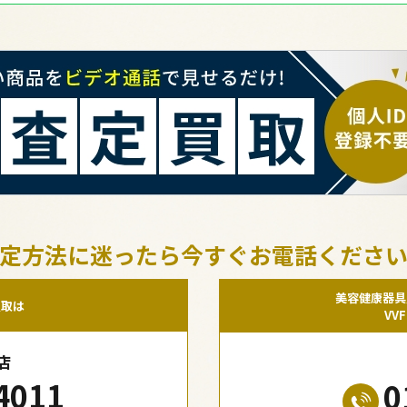
定方法に迷ったら今すぐお電話くださ
美容健康器具
買取は
VV
店
4011
0