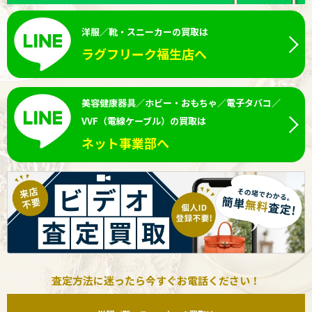
洋服／靴・スニーカーの買取は
ラグフリーク福生店へ
美容健康器具／ホビー・おもちゃ／電子タバコ／
VVF（電線ケーブル）の買取は
ネット事業部へ
査定方法に迷ったら今すぐお電話ください！