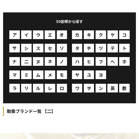
50音順から探す
ア
イ
ウ
エ
オ
カ
キ
ク
ケ
コ
サ
シ
ス
セ
ソ
タ
チ
ツ
テ
ト
ナ
二
ヌ
ネ
ノ
ハ
ヒ
フ
ヘ
ホ
マ
ミ
ム
メ
モ
ヤ
ユ
ヨ
ヨ
ヨ
ラ
リ
ル
レ
ロ
ワ
ヲ
ン
英
数
取扱ブランド一覧 【二】