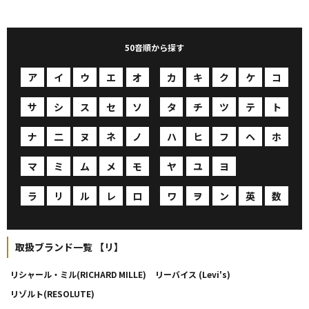
50音順から探す
ア
イ
ウ
エ
オ
カ
キ
ク
ケ
コ
サ
シ
ス
セ
ソ
タ
チ
ツ
テ
ト
ナ
二
ヌ
ネ
ノ
ハ
ヒ
フ
ヘ
ホ
マ
ミ
ム
メ
モ
ヤ
ユ
ヨ
ヨ
ヨ
ラ
リ
ル
レ
ロ
ワ
ヲ
ン
英
数
取扱ブランド一覧 【リ】
リシャール・ミル(RICHARD MILLE)
リーバイス (Levi's)
リゾルト(RESOLUTE)