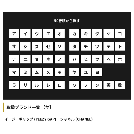
50音順から探す
ア
イ
ウ
エ
オ
カ
キ
ク
ケ
コ
サ
シ
ス
セ
ソ
タ
チ
ツ
テ
ト
ナ
二
ヌ
ネ
ノ
ハ
ヒ
フ
ヘ
ホ
マ
ミ
ム
メ
モ
ヤ
ユ
ヨ
ヨ
ヨ
ラ
リ
ル
レ
ロ
ワ
ヲ
ン
英
数
取扱ブランド一覧 【ヤ】
イージーギャップ (YEEZY GAP)
シャネル (CHANEL)