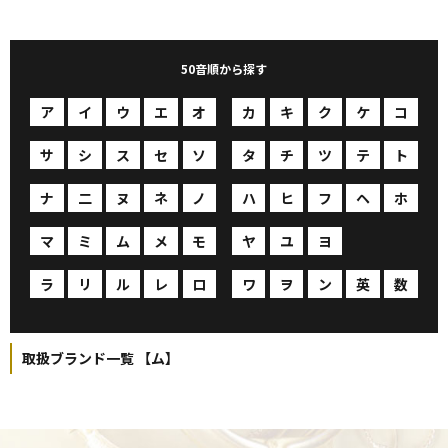
50音順から探す
ア
イ
ウ
エ
オ
カ
キ
ク
ケ
コ
サ
シ
ス
セ
ソ
タ
チ
ツ
テ
ト
ナ
二
ヌ
ネ
ノ
ハ
ヒ
フ
ヘ
ホ
マ
ミ
ム
メ
モ
ヤ
ユ
ヨ
ヨ
ヨ
ラ
リ
ル
レ
ロ
ワ
ヲ
ン
英
数
取扱ブランド一覧 【ム】