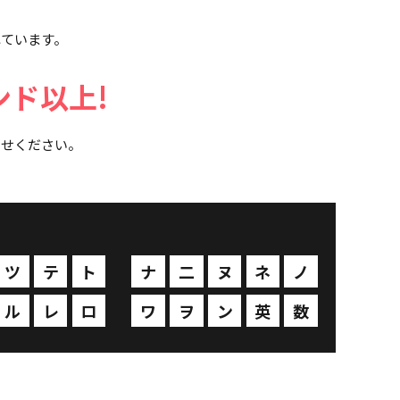
れています。
ンド以上!
わせください。
ツ
テ
ト
ナ
二
ヌ
ネ
ノ
ル
レ
ロ
ワ
ヲ
ン
英
数