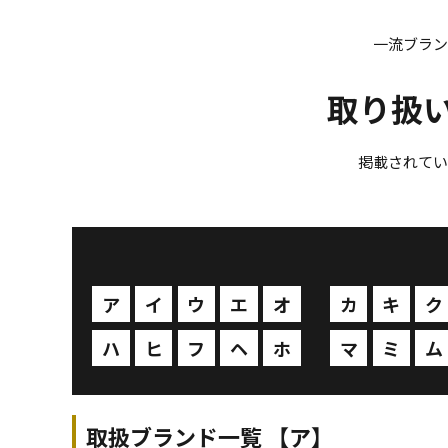
一流ブラン
取り扱
掲載されてい
ア
イ
ウ
エ
オ
カ
キ
ク
ハ
ヒ
フ
ヘ
ホ
マ
ミ
ム
取扱ブランド一覧 【ア】