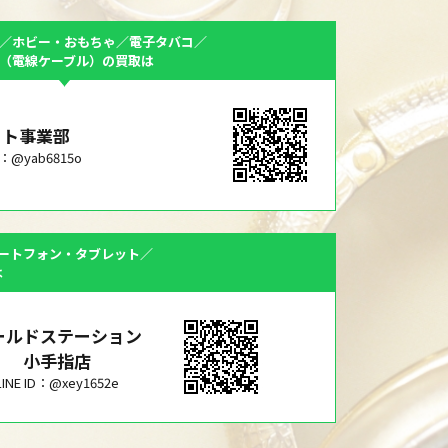
／ホビー・おもちゃ／電子タバコ／
F（電線ケーブル）の買取は
ット事業部
ID：@yab6815o
ートフォン・タブレット／
は
ールドステーション
小手指店
LINE ID：@xey1652e