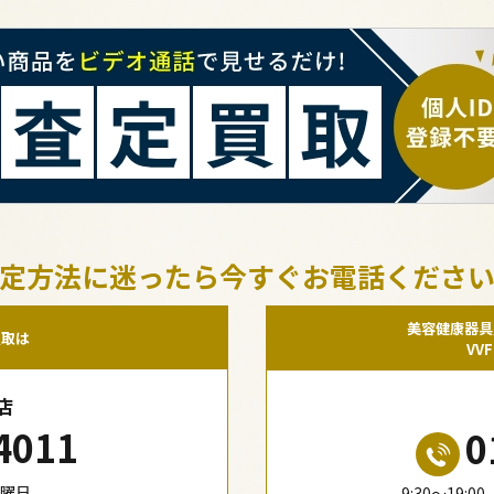
定方法に迷ったら今すぐお電話くださ
美容健康器具
買取は
VV
店
4011
0
水曜日
9:30〜19: