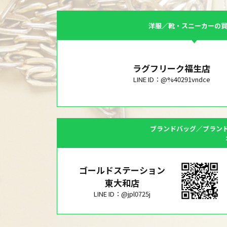
洋服／靴・スニーカーの
ラグフリーク福生店
LINE ID：@%40291vndce
ブランドバッグ／ブラン
ゴールドステーション
東大和店
LINE ID：@jpl0725j