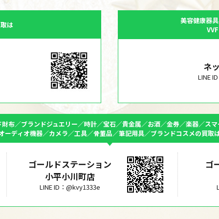
美容健康器具
買取は
VV
ネ
LINE 
ド財布／ブランドジュエリー／時計／宝石／貴金属／お酒／金券／楽器／スマ
オーディオ機器／カメラ／工具／骨董品／筆記用具／ブランドコスメの買取
ゴールドステーション
ゴ
小平小川町店
LINE ID：@kvy1333e