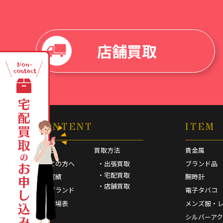
店舗買取
CONTENT
ITEM
HOME
買取方法
貴金属
初めての方へ
・出張買取
ブランド品
・宅配買取
買取実績
腕時計
・店舗買取
取扱ブランド
電子タバコ
買取相場表
メンズ服・
FAQ
シルバーア